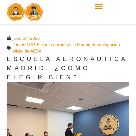
junio 24, 2026
cursos TCP
,
Escuela aeronáutica Madrid
,
homologación
oficial de AESA
ESCUELA AERONÁUTICA
MADRID: ¿CÓMO
ELEGIR BIEN?