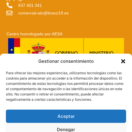
637 401 341
comercial-ato@bravo19.es
Centro homologado por AESA
Gestionar consentimiento
Para ofrecer las mejores experiencias, utilizamos tecnologías como las
BRAVO19 A LA VANGUARDIA DE LA FORMACIÓN
cookies para almacenar y/o acceder a la información del dispositivo. El
AERONÁUTICA.
consentimiento de estas tecnologías nos permitirá procesar datos como
el comportamiento de navegación o las identificaciones únicas en este
sitio. No consentir o retirar el consentimiento, puede afectar
negativamente a ciertas características y funciones.
Aceptar
Denegar
Aviso legal
Privacidad
Cookies