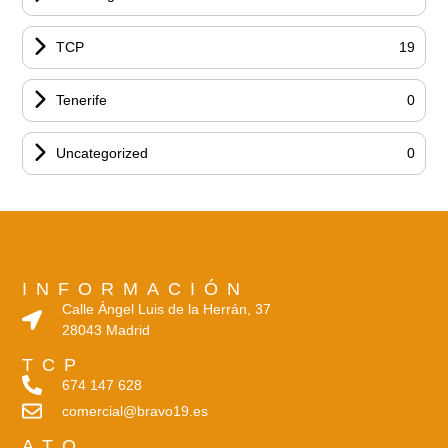
TCP
19
Tenerife
0
Uncategorized
0
INFORMACIÓN
Calle Ángel Luis de la Herrán, 37
28043 Madrid
TCP
674 147 628
comercial@bravo19.es
ATO