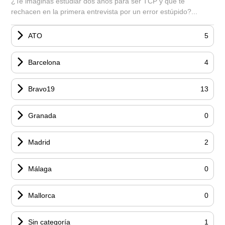
¿Te imaginas estudiar dos años para ser TCP y que te
rechacen en la primera entrevista por un error estúpido?...
ATO
5
Barcelona
4
Bravo19
13
Granada
0
Madrid
2
Málaga
0
Mallorca
0
Sin categoría
1