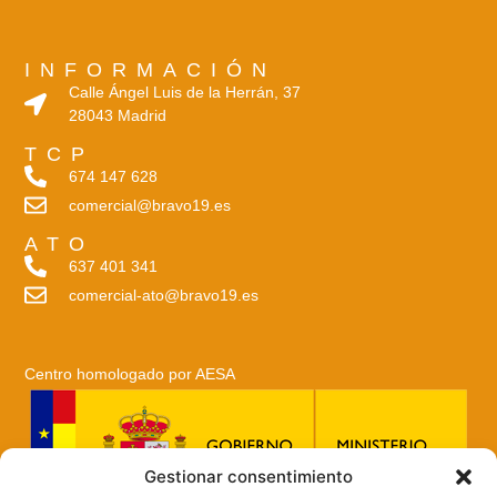
INFORMACIÓN
Calle Ángel Luis de la Herrán, 37
28043 Madrid
TCP
674 147 628
comercial@bravo19.es
ATO
637 401 341
comercial-ato@bravo19.es
Centro homologado por AESA
Gestionar consentimiento