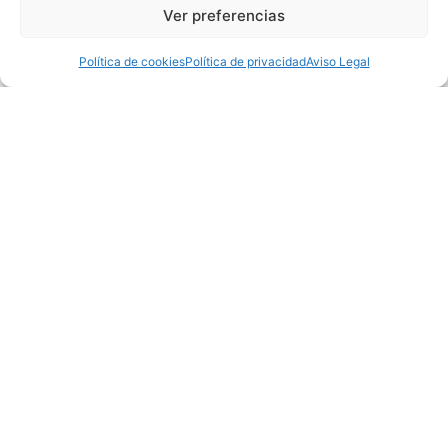
CAPTCHA
Ver preferencias
Política de cookies
Política de privacidad
Aviso Legal
INFORMACIÓN
Calle Ángel Luis de la Herrán, 37
28043 Madrid
TCP
674 147 628
comercial@bravo19.es