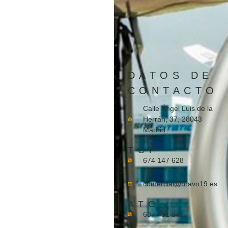
DATOS DE
CONTACTO
Calle Ángel Luis de la
Herrán, 37, 28043
Madrid
TCP
674 147 628
comercial@bravo19.es
ATO
637 401 341