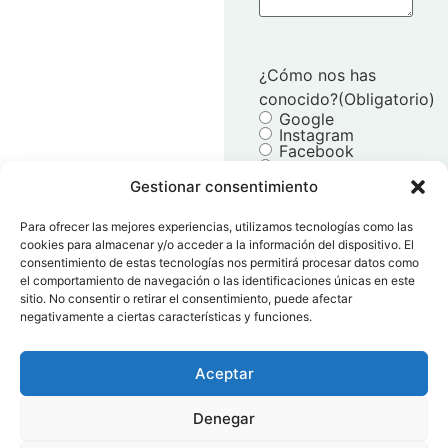
¿Cómo nos has
conocido?
(Obligatorio)
Google
Instagram
Facebook
TikTok
Recomendación
Gestionar consentimiento
Otro
Para ofrecer las mejores experiencias, utilizamos tecnologías como las
cookies para almacenar y/o acceder a la información del dispositivo. El
consentimiento de estas tecnologías nos permitirá procesar datos como
el comportamiento de navegación o las identificaciones únicas en este
sitio. No consentir o retirar el consentimiento, puede afectar
Consentimiento
(Obligato
negativamente a ciertas características y funciones.
Acepto la
política de
Aceptar
privacidad
y el
aviso legal
.
Denegar