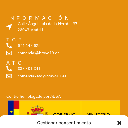
INFORMACIÓN
Calle Ángel Luis de la Herrán, 37
28043 Madrid
TCP
674 147 628
comercial@bravo19.es
ATO
637 401 341
comercial-ato@bravo19.es
Centro homologado por AESA
Gestionar consentimiento