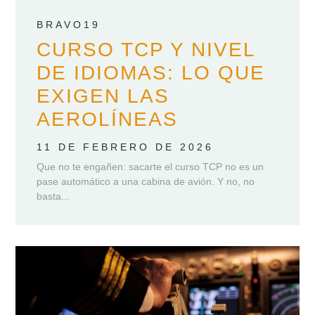
BRAVO19
CURSO TCP Y NIVEL
DE IDIOMAS: LO QUE
EXIGEN LAS
AEROLÍNEAS
11 DE FEBRERO DE 2026
Que no te engañen: sacarte el curso TCP no es un
pase automático a una cabina de avión. Y no, no
basta...