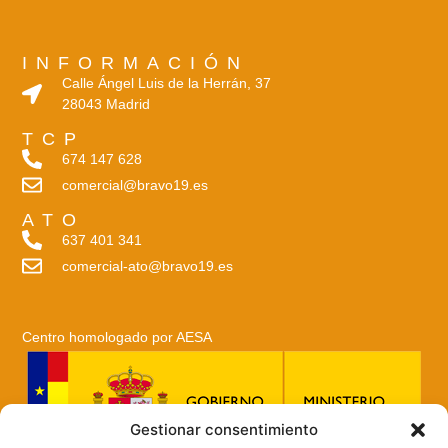
INFORMACIÓN
Calle Ángel Luis de la Herrán, 37
28043 Madrid
TCP
674 147 628
comercial@bravo19.es
ATO
637 401 341
comercial-ato@bravo19.es
Centro homologado por AESA
Gestionar consentimiento