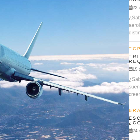
22 
¿Sab
aero
distin
TC
TR
RE
15 
¿Sab
sueñ
creen
BR
ES
¿C
24 