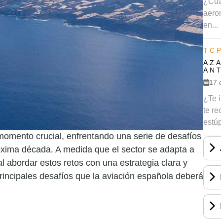
¿Cuá
aero
en...
TC
AZ
AN
17 
¿Te 
te re
estúp
momento crucial, enfrentando una serie de desafíos
róxima década. A medida que el sector se adapta a
 abordar estos retos con una estrategia clara y
rincipales desafíos que la aviación española deberá