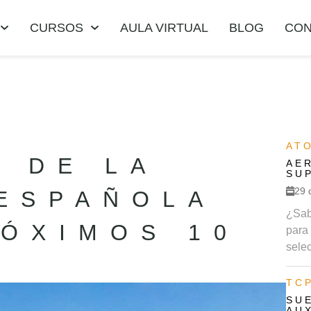
CURSOS
AULA VIRTUAL
BLOG
CON
AT
 DE LA
AE
SU
29 
 ESPAÑOLA
¿Sab
RÓXIMOS 10
para
selec
TC
SU
AU