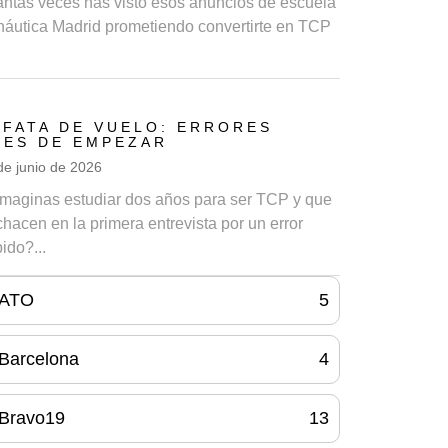
ntas veces has visto esos anuncios de escuela
náutica Madrid prometiendo convertirte en TCP
P
AFATA DE VUELO: ERRORES
TES DE EMPEZAR
de junio de 2026
imaginas estudiar dos años para ser TCP y que
chacen en la primera entrevista por un error
ido?...
ATO
5
Barcelona
4
Bravo19
13