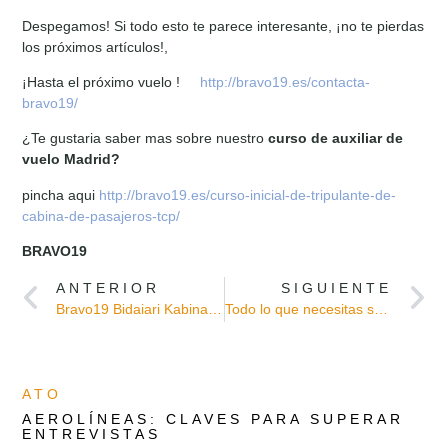
Despegamos! Si todo esto te parece interesante, ¡no te pierdas
los próximos artículos!,
¡Hasta el próximo vuelo !
http://bravo19.es/contacta-
bravo19/
¿Te gustaria saber mas sobre nuestro
curso de auxiliar de
vuelo
Madrid?
pincha aqui
http://bravo19.es/curso-inicial-de-tripulante-de-
cabina-de-pasajeros-tcp/
BRAVO19
ANTERIOR
SIGUIENTE
Bravo19 Bidaiari Kabinako Tripulantea Bilbo
Todo lo que necesitas saber sobre el curso de auxiliar de vuelo en Barcelona
ATO
AEROLÍNEAS: CLAVES PARA SUPERAR
ENTREVISTAS